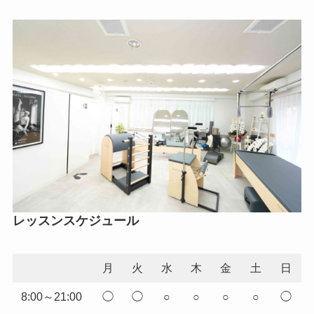
レッスンスケジュール
月
火
水
木
金
土
日
8:00～21:00
◯
◯
○
○
○
○
◯