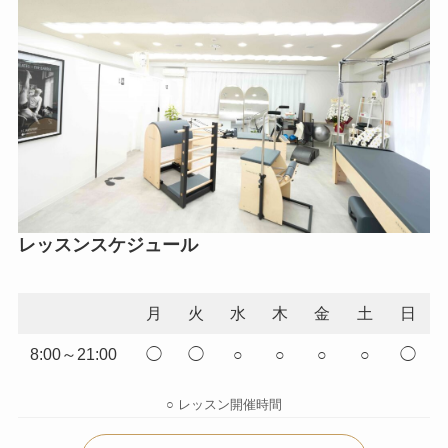
レッスンスケジュール
月
火
水
木
金
土
日
8:00～21:00
◯
◯
○
○
○
○
◯
○ レッスン開催時間