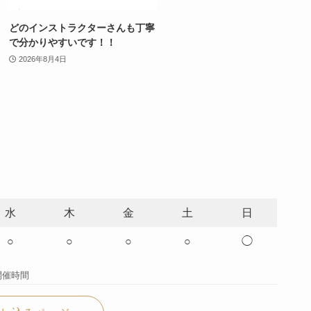
どのインストラクターさんも丁寧
で分かりやすいです！！
2026年8月4日
水
木
金
土
日
○
○
○
○
◯
開催時間