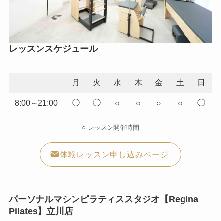
レッスンスケジュール
月
火
水
木
金
土
日
8:00～21:00
◯
◯
○
○
○
○
◯
○ レッスン開催時間
体験レッスン申し込みページ
パーソナルマシンピラティススタジオ【Regina
Pilates】立川店