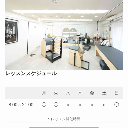
レッスンスケジュール
月
火
水
木
金
土
日
8:00～21:00
◯
◯
○
○
○
○
◯
○ レッスン開催時間