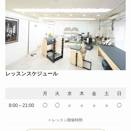
レッスンスケジュール
月
火
水
木
金
土
日
8:00～21:00
◯
◯
○
○
○
○
◯
○ レッスン開催時間